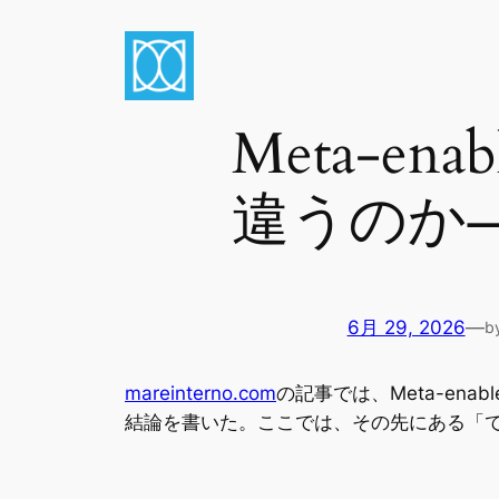
内
容
を
ス
Meta-en
キ
ッ
違うのか
プ
6月 29, 2026
—
b
mareinterno.com
の記事では、Meta-enab
結論を書いた。ここでは、その先にある「で