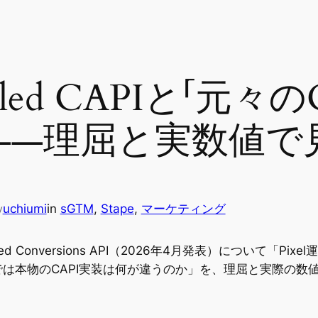
abled CAPIと「元々
——理屈と実数値で
uchiumi
in
sGTM
, 
Stape
, 
マーケティング
y
led Conversions API（2026年4月発表）について「
は本物のCAPI実装は何が違うのか」を、理屈と実際の数