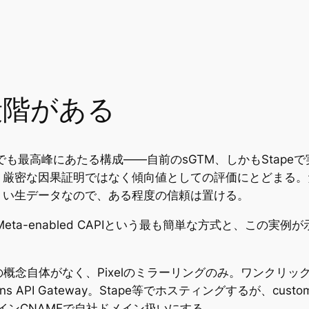
段階がある
でも最高峰にあたる構成——自前のsGTM、しかもStap
厳密な因果証明ではなく傾向値としての評価にとどまる。
くい生データなので、ある程度の信頼は置ける。
eta-enabled CAPIという最も簡単な方式と、この
概念自体がなく、Pixelのミラーリングのみ。ワンクリッ
ions API Gateway。Stape等でホスティングするが、custo
インCNAMEで自社ドメイン扱いにする