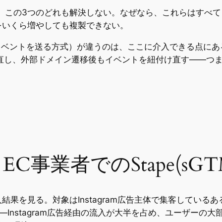
配信」は、この3つのどれも解決しない。なぜなら、これらはすべ
をいくら増やしても複製できない。
Iでイベントを送る方式）が違うのは、ここに介入できる点に
し直し、外部ドメイン遷移後もイベントを紐付け直す——つまり
y EC事業者でのStape(s
を見る。対象はInstagram広告主体で集客しているあるS
tagram広告経由の流入が大半を占め、ユーザーの大部分がSafa