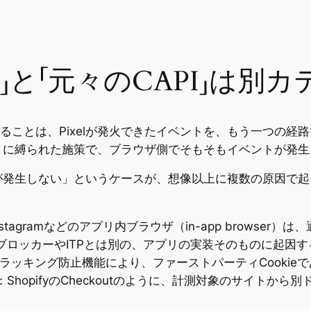
」と「元々のCAPI」は別
 APIがやっていることは、Pixelが発火できたイベントを、もう
」に縛られた施策で、ブラウザ側でそもそもイベントが発生
が発生しない」というケースが、想像以上に複数の原因で起
nstagramなどのアプリ内ブラウザ（in-app browser
ブロッカーやITPとは別の、アプリの実装そのものに起因す
iのトラッキング防止機能により、ファーストパーティCooki
：ShopifyのCheckoutのように、計測対象のサイト