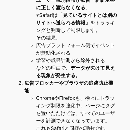
ユーザー識別情報が広告・解析基盤
に正しく渡らなくなる
。
※Safariは
「見ているサイトとは別の
サイトへ送られる情報」
をトラッキ
ングと判断して制限します。
その結果、
広告プラットフォーム側でイベント
が無効化される
学習や成果計測から除外される
などの理由で、
データが欠けて見え
る現象が発生する。
広告ブロッカーやブラウザの追跡防止機
能
ChromeやFirefoxも、徐々にトラッ
キング制限を強化中。ページにタグ
を置いただけでは、すべてのユーザ
ーを計測できなくなっています。
これもSafariと同様の理由です。