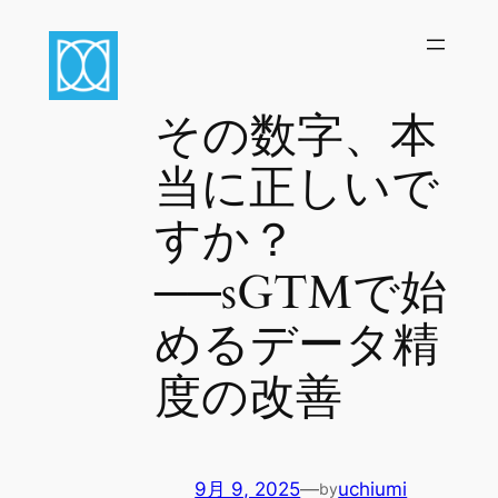
内
容
を
ス
その数字、本
キ
ッ
当に正しいで
プ
すか？
──sGTMで始
めるデータ精
度の改善
9月 9, 2025
—
uchiumi
by