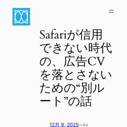
内
容
を
ス
Safariが信用
キ
ッ
できない時代
プ
の、広告CV
を落とさない
ための“別ル
ート”の話
12月 9, 2025
—
by