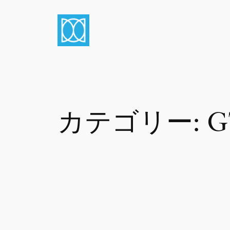
内
容
を
ス
キ
ッ
プ
カテゴリー:
G