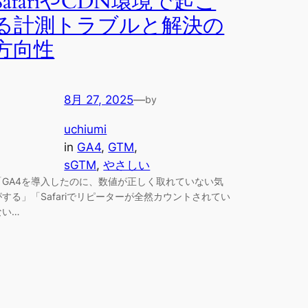
SafariやCDN環境で起こ
る計測トラブルと解決の
方向性
8月 27, 2025
—
by
uchiumi
in
GA4
, 
GTM
, 
sGTM
, 
やさしい
「GA4を導入したのに、数値が正しく取れていない気
がする」「Safariでリピーターが全然カウントされてい
ない…