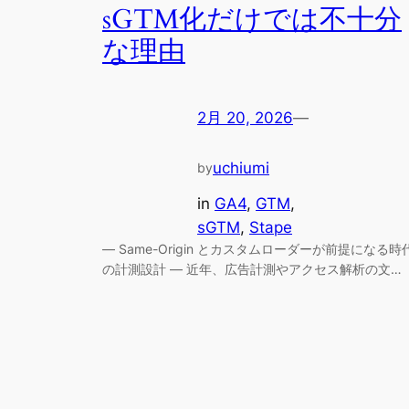
sGTM化だけでは不十分
な理由
2月 20, 2026
—
uchiumi
by
in
GA4
, 
GTM
, 
sGTM
, 
Stape
― Same-Origin とカスタムローダーが前提になる時
の計測設計 ― 近年、広告計測やアクセス解析の文…