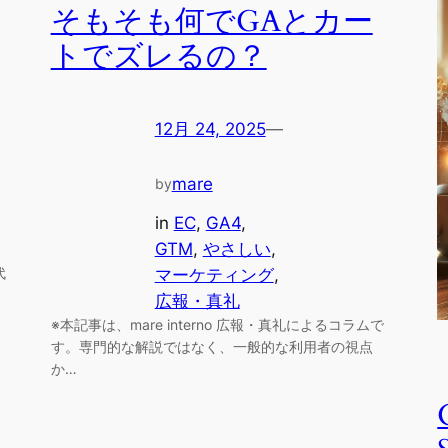
そもそも何でGAとカー
トでズレるの？
12月 24, 2025
—
mare
by
in
EC
, 
GA4
, 
GTM
, 
やさしい
, 
代
マーケティング
, 
広報・真礼
※本記事は、mare interno 広報・真礼によるコラムで
す。専門的な解説ではなく、一般的な利用者の視点
か…