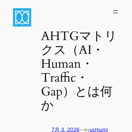
内
容
を
ス
AHTGマトリ
キ
ッ
クス（AI・
プ
Human・
Traffic・
Gap）とは何
か
7月 3, 2026
—
uchiumi
by